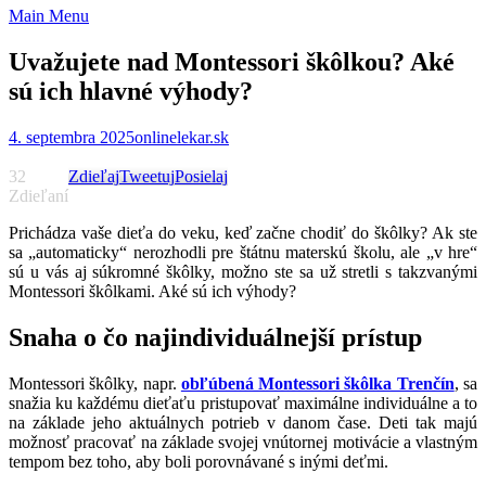
Main Menu
Uvažujete nad Montessori škôlkou? Aké
sú ich hlavné výhody?
4. septembra 2025
onlinelekar.sk
32
Zdieľaj
Tweetuj
Posielaj
Zdieľaní
Prichádza vaše dieťa do veku, keď začne chodiť do škôlky? Ak ste
sa „automaticky“ nerozhodli pre štátnu materskú školu, ale „v hre“
sú u vás aj súkromné škôlky, možno ste sa už stretli s takzvanými
Montessori škôlkami. Aké sú ich výhody?
Snaha o čo najindividuálnejší prístup
Montessori škôlky, napr.
obľúbená Montessori škôlka Trenčín
, sa
snažia ku každému dieťaťu pristupovať maximálne individuálne a to
na základe jeho aktuálnych potrieb v danom čase. Deti tak majú
možnosť pracovať na základe svojej vnútornej motivácie a vlastným
tempom bez toho, aby boli porovnávané s inými deťmi.