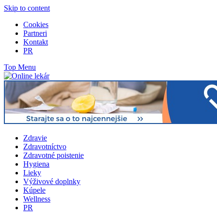
Skip to content
Cookies
Partneri
Kontakt
PR
Top Menu
Zdravie
Zdravotníctvo
Zdravotné poistenie
Hygiena
Lieky
Výživové doplnky
Kúpele
Wellness
PR