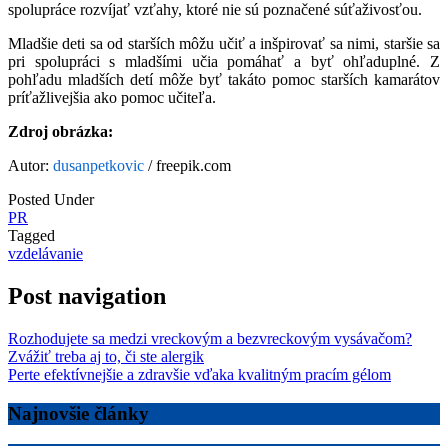
spolupráce rozvíjať vzťahy, ktoré nie sú poznačené súťaživosťou.
Mladšie deti sa od starších môžu učiť a inšpirovať sa nimi, staršie sa
pri spolupráci s mladšími učia pomáhať a byť ohľaduplné. Z
pohľadu mladších detí môže byť takáto pomoc starších kamarátov
príťažlivejšia ako pomoc učiteľa.
Zdroj obrázka:
Autor:
dusanpetkovic
/ freepik.com
Posted Under
PR
Tagged
vzdelávanie
Post navigation
Rozhodujete sa medzi vreckovým a bezvreckovým vysávačom?
Zvážiť treba aj to, či ste alergik
Perte efektívnejšie a zdravšie vďaka kvalitným pracím gélom
Najnovšie články