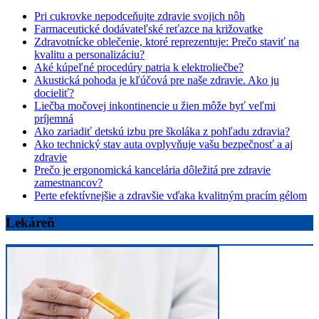
Pri cukrovke nepodceňujte zdravie svojich nôh
Farmaceutické dodávateľské reťazce na križovatke
Zdravotnícke oblečenie, ktoré reprezentuje: Prečo staviť na
kvalitu a personalizáciu?
Aké kúpeľné procedúry patria k elektroliečbe?
Akustická pohoda je kľúčová pre naše zdravie. Ako ju
docieliť?
Liečba močovej inkontinencie u žien môže byť veľmi
príjemná
Ako zariadiť detskú izbu pre školáka z pohľadu zdravia?
Ako technický stav auta ovplyvňuje vašu bezpečnosť a aj
zdravie
Prečo je ergonomická kancelária dôležitá pre zdravie
zamestnancov?
Perte efektívnejšie a zdravšie vďaka kvalitným pracím gélom
Lekáreň