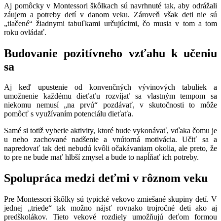
Aj pomôcky v Montessori škôlkach sú navrhnuté tak, aby odrážali
záujem a potreby detí v danom veku. Zároveň však deti nie sú
„tlačené“ žiadnymi tabuľkami určujúcimi, čo musia v tom a tom
roku ovládať.
Budovanie pozitívneho vzťahu k učeniu
sa
Aj keď upustenie od konvenčných vývinových tabuliek a
umožnenie každému dieťaťu rozvíjať sa vlastným tempom sa
niekomu nemusí „na prvú“ pozdávať, v skutočnosti to môže
pomôcť s využívaním potenciálu dieťaťa.
Samé si totiž vyberie aktivity, ktoré bude vykonávať, vďaka čomu je
u neho zachované nadšenie a vnútorná motivácia. Učiť sa a
napredovať tak deti nebudú kvôli očakávaniam okolia, ale preto, že
to pre ne bude mať hlbší zmysel a bude to napĺňať ich potreby.
Spolupráca medzi deťmi v rôznom veku
Pre Montessori škôlky sú typické vekovo zmiešané skupiny detí. V
jednej „triede“ tak možno nájsť rovnako trojročné deti ako aj
predškolákov. Tieto vekové rozdiely umožňujú deťom formou